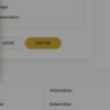
Togel
Macau Resmi
LOGIN
DAFTAR
Information
ber
Panduan Akses