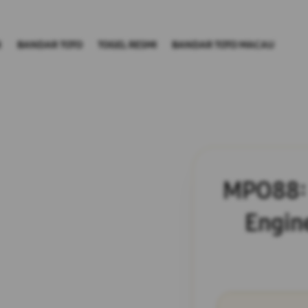
8
BANDAR TOTO
TOGEL RESMI
BANDAR TOTO MACAU
MPO88: 
Engin