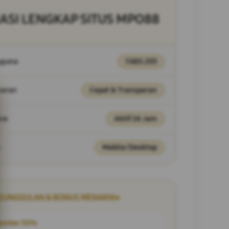
ASI LENGKAP SITUS MPO88
gguna
7.685.293
yaran
Cepat & Transparan
ice
Aktif 24 Jam
Mobile/Desktop
EUNGGULAN & BONUS MENARIK
ember 50%