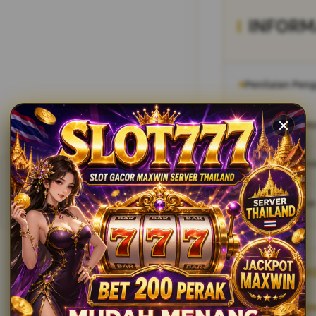
INFORM
Penilaian Pen
Sistem Pemba
Customer Serv
+4 lebih
banyak
Support Device
K
Bonus New M