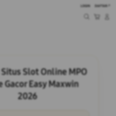
LOGIN
DAFTAR
Cari
Troli
Login/Sign-Up
Cari
Situs Slot Online MPO
e Gacor Easy Maxwin
2026