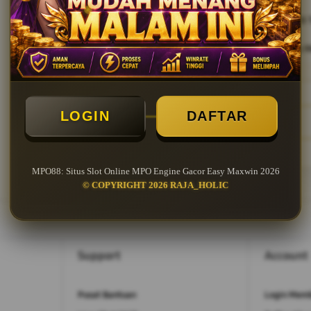
Situs MPO88 
Bandar Toto 
LOGIN
DAFTAR
MPO88: Situs Slot Online MPO Engine Gacor Easy Maxwin 2026
© COPYRIGHT 2026 RAJA_HOLIC
Support
Account
Pusat Bantuan
Login Mem