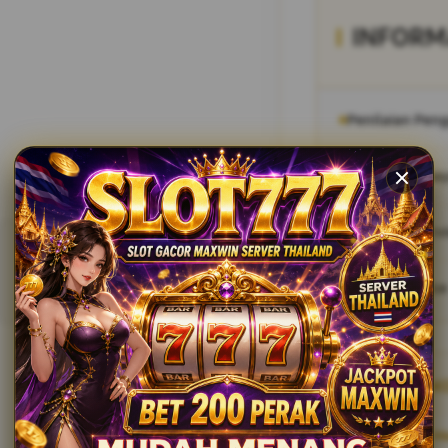
INFORM
Penilaian Pen
Sistem Pemba
Customer Serv
+4 lebih
banyak
Support Device
K
Bonus New M