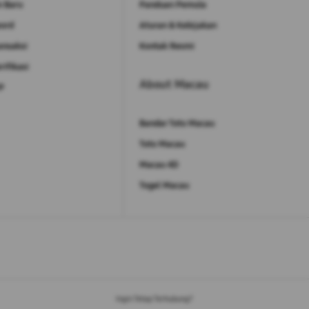
n Baru
Panduan Pemula
ord
Aturan & Kebijakan
ansaksi
Kontak Resmi
ifikasi
About Macau
P
Bandar Toto Macau
Toto Macau
Macau 4D
Togel Macau
Ingin Tetap Terhubung?