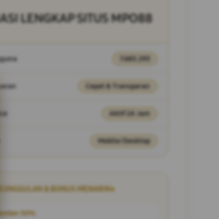
ASI LENGKAP SITUS MPO88
gguna
7.685.293
yaran
Cepat & Transparan
ice
Aktif 24 Jam
Mobile/Desktop
EUNGGULAN & BONUS MENARIK
ember 50%