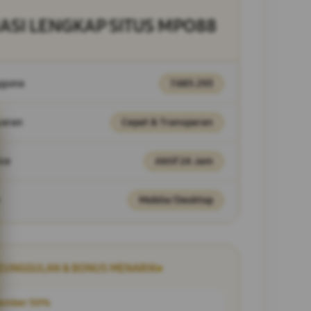
ASI LENGKAP SITUS MPO88
gguna
7.685.293
yaran
Cepat & Transparan
ice
Aktif 24 Jam
Mobile/Desktop
EUNGGULAN & BONUS MENARIK
ember 50%