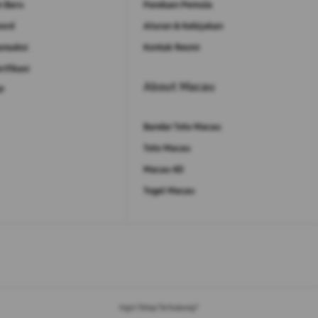
n Baru
Panduan Pemula
ord
Aturan & Kebijakan
ansaksi
Kontak Resmi
ifikasi
About Macau
P
Bandar Toto Macau
Toto Macau
Macau 4D
Togel Macau
Ingin Tetap Terhubung?