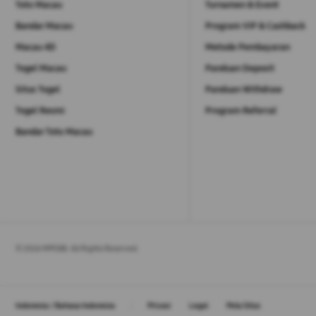
Toto Macau
Turnamen & Event
Bandar Macau
Program VIP & Cashback
Macau 4D
Metode Pembayaran
Togel Macau
Panduan Deposit
Situs Togel
Panduan Withdraw
Togel Resmi
Program Referral
Bandar Toto Macau
© 2026 MPO88. All Rights Reserved.
Privasi
Legal
Peta Situs
Indonesia / Bahasa Indonesia