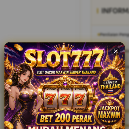
INFORM
Penilaian Pen
Sistem Pemba
Customer Serv
+4 lebih
banyak
Support Device
K
Bonus New M