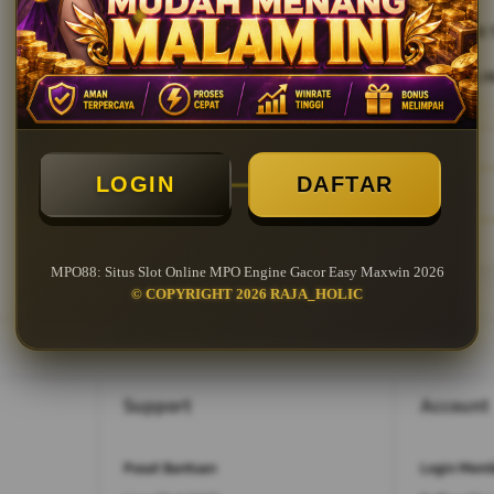
Situs MPO88 
Bandar Toto 
LOGIN
DAFTAR
MPO88: Situs Slot Online MPO Engine Gacor Easy Maxwin 2026
© COPYRIGHT 2026 RAJA_HOLIC
Support
Account
Pusat Bantuan
Login Mem