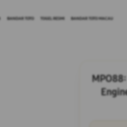
8
BANDAR TOTO
TOGEL RESMI
BANDAR TOTO MACAU
MPO88: 
Engin