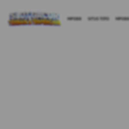
Skip
to
content
MPO88
SITUS TOTO
MPO8