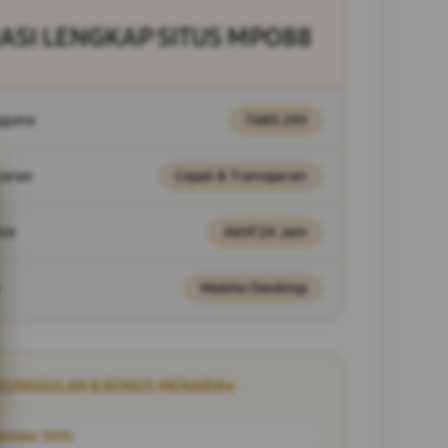
ASI LENGKAP SITUS MPO88
gguna
7.685.293
yaran
Cepat & Transparan
ice
Aktif 24 Jam
Mobile/Desktop
EUNGGULAN & BONUS MENARIK
ember 50%