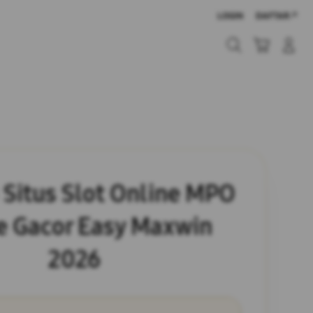
LOGIN
DAFTAR
Cari
Troli
Login/Sign-Up
Cari
Situs Slot Online MPO
e Gacor Easy Maxwin
2026