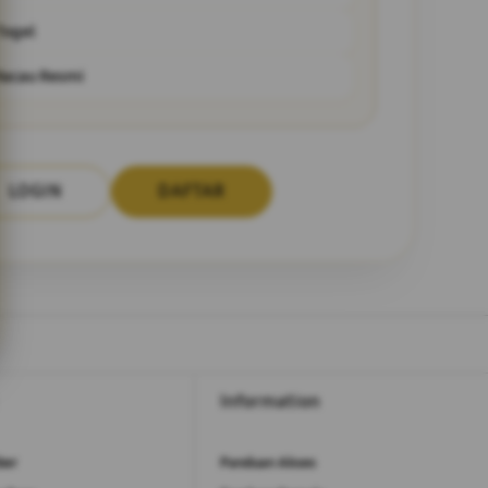
Togel
Macau Resmi
LOGIN
DAFTAR
Information
ber
Panduan Akses