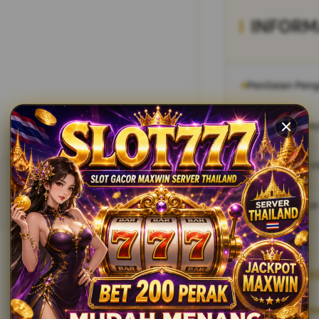
INFORM
Penilaian Pen
Sistem Pemba
Customer Serv
+4 lebih
banyak
Support Device
K
Bonus New M