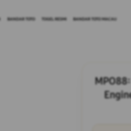
8
BANDAR TOTO
TOGEL RESMI
BANDAR TOTO MACAU
MPO88: 
Engin