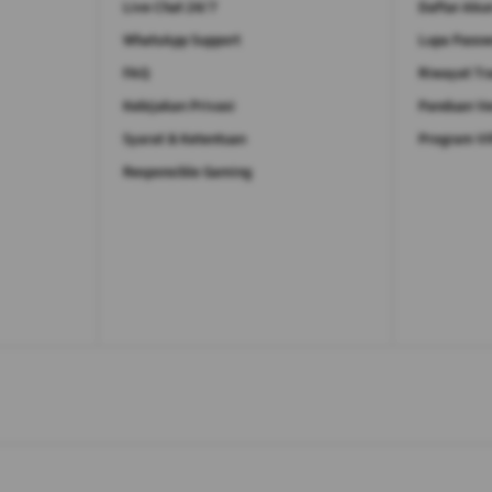
Live Chat 24/7
Daftar Aku
WhatsApp Support
Lupa Passw
FAQ
Riwayat Tr
Kebijakan Privasi
Panduan Ver
Syarat & Ketentuan
Program VI
Responsible Gaming