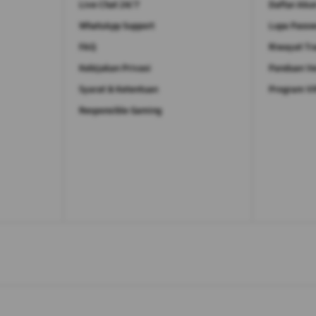
Live Chat 24/7
Daftar Aku
WhatsApp Support
Lupa Passw
FAQ
Riwayat Tr
Kebijakan Privasi
Panduan Ver
Syarat & Ketentuan
Program VI
Responsible Gaming