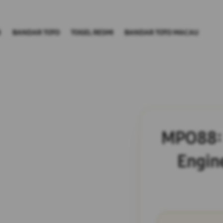
8
BANDAR TOTO
TOGEL RESMI
BANDAR TOTO MACAU
MPO88: 
Engin