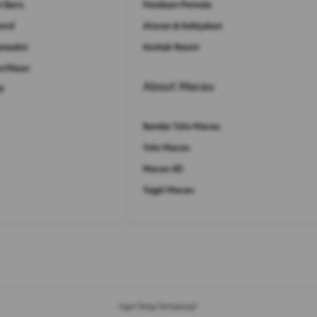
n Baru
Panduan Pemula
ord
Aturan & Kebijakan
ansaksi
Kontak Resmi
ifikasi
About Macau
P
Bandar Toto Macau
Toto Macau
Macau 4D
Togel Macau
Ingin Tetap Terhubung?