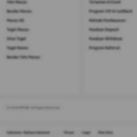
Toto Macau
Turnamen & Event
Bandar Macau
Program VIP & Cashback
Macau 4D
Metode Pembayaran
Togel Macau
Panduan Deposit
Situs Togel
Panduan Withdraw
Togel Resmi
Program Referral
Bandar Toto Macau
© 2026 MPO88. All Rights Reserved.
Privasi
Legal
Peta Situs
Indonesia / Bahasa Indonesia