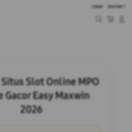
LOGIN
DAFTAR
Cari
Troli
Login/Sign-Up
Cari
Situs Slot Online MPO
e Gacor Easy Maxwin
2026