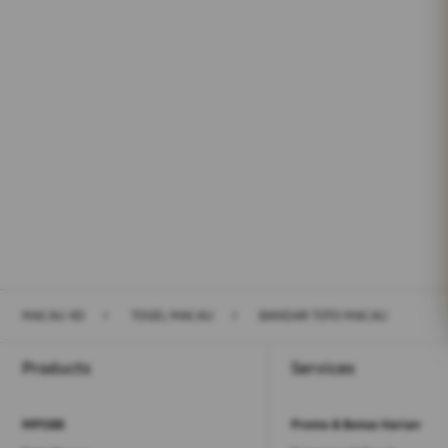
Layer Popup Close
MACAU 4D
>
TOGEL MACAU
>
BANDAR TOTO MACAU
Footer Navigation
Products
Services
MPO88
Promo & Bonus Harian