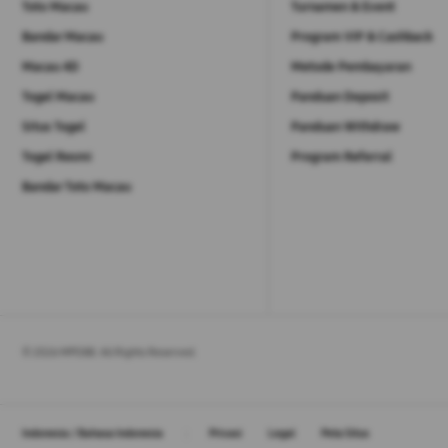
Toto Macau
Turnamen & Event
Bandar Macau
Program VIP & Cashback
Macau 4D
Metode Pembayaran
Togel Macau
Panduan Deposit
Situs Togel
Panduan Withdraw
Togel Resmi
Program Referral
Bandar Toto Macau
© 2026 MPO88. All Rights Reserved.
Privasi
Legal
Peta Situs
Indonesia / Bahasa Indonesia