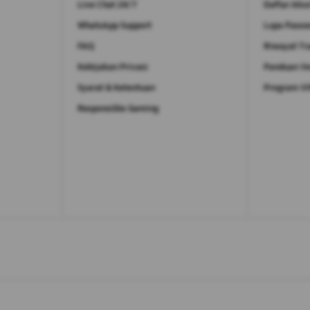
Live Chat 24/7
Daftar Aku
WhatsApp Support
Lupa Passw
FAQ
Riwayat Tr
Kebijakan Privasi
Panduan Ver
Syarat & Ketentuan
Program VI
Responsible Gaming