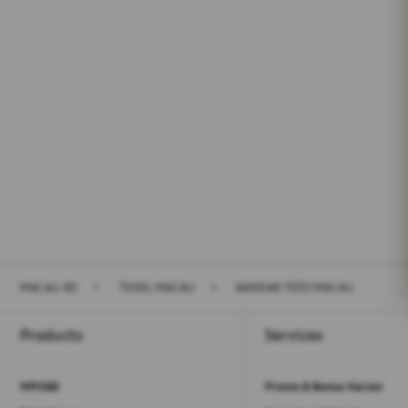
Layer Popup Close
MACAU 4D
>
TOGEL MACAU
>
BANDAR TOTO MACAU
Footer Navigation
Products
Services
MPO88
Promo & Bonus Harian