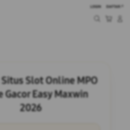
LOGIN
DAFTAR
Cari
Troli
Login/Sign-Up
Cari
Situs Slot Online MPO
e Gacor Easy Maxwin
2026