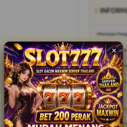
INFORM
Penilaian Pen
Sistem Pemba
Customer Serv
+4 lebih
banyak
Support Device
K
Bonus New M