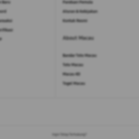
n Baru
Panduan Pemula
ord
Aturan & Kebijakan
ansaksi
Kontak Resmi
ifikasi
About Macau
P
Bandar Toto Macau
Toto Macau
Macau 4D
Togel Macau
Ingin Tetap Terhubung?