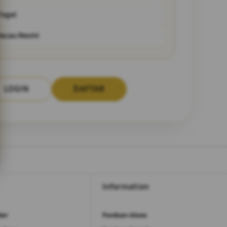
Togel
Macau Resmi
LOGIN
DAFTAR
Information
ber
Panduan Akses