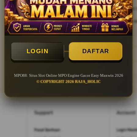
Situs MPO88 
Bandar Toto 
LOGIN
DAFTAR
MPO88: Situs Slot Online MPO Engine Gacor Easy Maxwin 2026
© COPYRIGHT 2026 RAJA_HOLIC
Support
Account
Pusat Bantuan
Login Mem