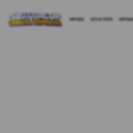
Skip
to
content
MPO88
SITUS TOTO
MPO8