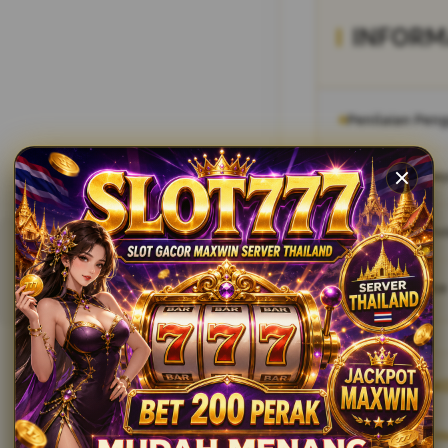
INFORM
Penilaian Pen
Sistem Pemba
Customer Serv
+4 lebih
banyak
Support Device
K
Bonus New M