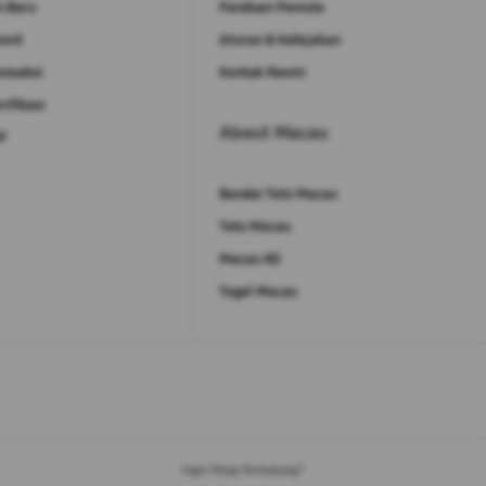
n Baru
Panduan Pemula
ord
Aturan & Kebijakan
ansaksi
Kontak Resmi
ifikasi
About Macau
P
Bandar Toto Macau
Toto Macau
Macau 4D
Togel Macau
Ingin Tetap Terhubung?