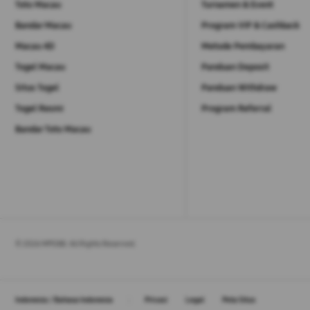
Toto Macau
Turnamen & Event
Bandar Macau
Program VIP & Cashback
Macau 4D
Metode Pembayaran
Togel Macau
Panduan Deposit
Situs Togel
Panduan Withdraw
Togel Resmi
Program Referral
Bandar Toto Macau
© 2026 MPO88. All Rights Reserved.
Privasi
Legal
Peta Situs
Indonesia / Bahasa Indonesia