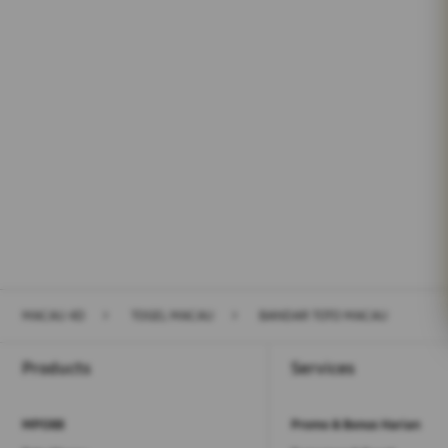
Layer Popup Close
MACAU 4D
>
TOGEL MACAU
>
BANDAR TOTO MACAU
Footer Navigation
Products
Services
MPO88
Promo & Bonus Harian